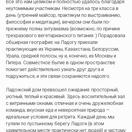
Все это нам целиком и полностью удалось благодаря
неутомимым участникам. Несмотря на три класса в
день (утренний майсор, практикум по выстраиванию,
философия и медитация), вечером они были по-
прежнему полны энтузиазма (возможно, по причине
трехразового вегетарианского питания :) Порадовала
обширная география: на Ладогу приехали
практикующие из Украины, Казахстана, Белоруссии,
Урала, средней полосы, ну и, конечно, из Москвы и
Питера. Совместное бытие в одном пространстве
помогает действительно узнать друг друга и
подружиться, и эти связи сохраняются надолго.
Ладожский дом превзошел ожидания: просторный,
уютный, теплый и красивый. Здесь восхитительный зал
с витринными окнами, отличная и очень дружелюбная
команда, вкусная еда и невероятная природа —
идеальные условия для ретрита. Каждый день мы
гуляли по пустынному берегу Ладоги (в этом
удивительном месте практически нет людей) и чистому