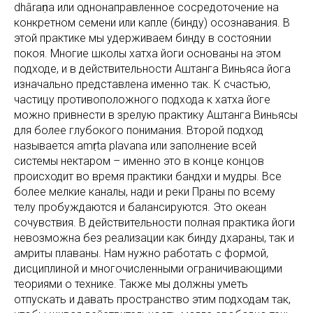
dhāraṇa или однонаправленное сосредоточение на
конкретном семени или капле (бинду) осознавания. В
этой практике мы удерживаем бинду в состоянии
покоя. Многие школы хатха йоги основаны на этом
подходе, и в действительности Аштанга Виньяса йога
изначально представлена именно так. К счастью,
частицу противоположного подхода к хатха йоге
можно привнести в зрелую практику Аштанга Виньясы
для более глубокого понимания. Второй подход
называется amṛta plavana или заполнение всей
системы нектаром – именно это в конце концов
происходит во время практики бандхи и мудры. Все
более мелкие каналы, нади и реки Праны по всему
телу пробуждаются и балансируются. Это океан
сочувствия. В действительности полная практика йоги
невозможна без реализации как бинду дхараны, так и
амриты плаваны. Нам нужно работать с формой,
дисциплиной и многочисленными ограничивающими
теориями о технике. Также мы должны уметь
отпускать и давать пространство этим подходам так,