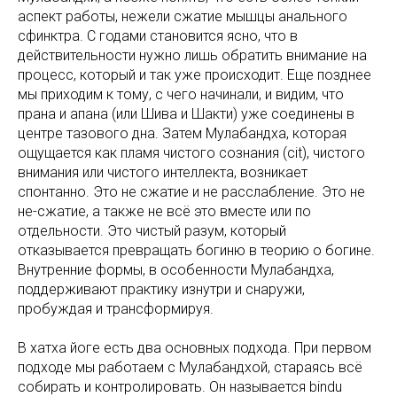
аспект работы, нежели сжатие мышцы анального
сфинктра. С годами становится ясно, что в
действительности нужно лишь обратить внимание на
процесс, который и так уже происходит. Еще позднее
мы приходим к тому, с чего начинали, и видим, что
прана и апана (или Шива и Шакти) уже соединены в
центре тазового дна. Затем Мулабандха, которая
ощущается как пламя чистого сознания (cit), чистого
внимания или чистого интеллекта, возникает
спонтанно. Это не сжатие и не расслабление. Это не
не-сжатие, а также не всё это вместе или по
отдельности. Это чистый разум, который
отказывается превращать богиню в теорию о богине.
Внутренние формы, в особенности Мулабандха,
поддерживают практику изнутри и снаружи,
пробуждая и трансформируя.
В хатха йоге есть два основных подхода. При первом
подходе мы работаем с Мулабандхой, стараясь всё
собирать и контролировать. Он называется bindu