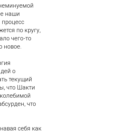
 неминуемой
ые наши
в процесс
ется по кругу,
ало чего-то
о новое.
ргия
идей о
ать текущий
ы, что Шакти
околебимой
абсурден, что
знавая себя как