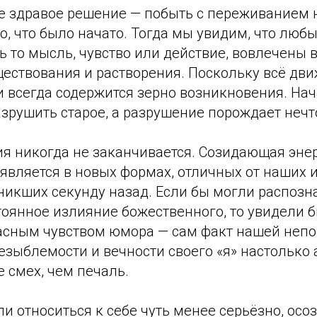
е здравое решение — побыть с переживанием
о, что было начато. Тогда мы увидим, что люб
ь то мысль, чувство или действие, вовлечены 
ествования и растворения. Поскольку всё движ
и всегда содержится зерно возникновения. Нач
зрушить старое, а разрушение порождает нечт
ия никогда не заканчивается. Созидающая эне
является в новых формах, отличных от наших 
никших секунду назад. Если бы могли распозн
оянное излияние божественного, то увидели б
асным чувством юмора — сам факт нашей неп
езыблемости и вечности своего «я» настолько 
 смех, чем печаль.
и относиться к себе чуть менее серьёзно, осо