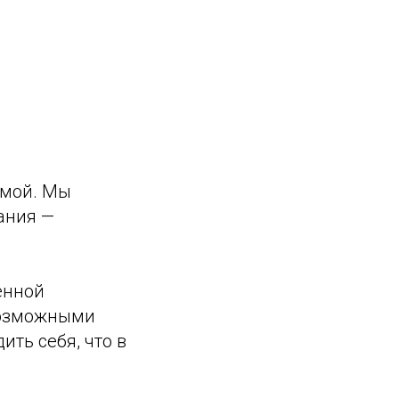
имой. Мы
ания —
енной
возможными
ть себя, что в