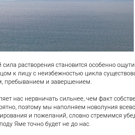
й сила растворения становится особенно ощут
цом к лицу с неизбежностью цикла существов
, пребыванием и завершением.
ляет нас нервничать сильнее, чем факт собств
роятно, поэтому мы наполняем новолуния все
рования и пожеланий, словно стремимся убеди
поду Яме точно будет не до нас.