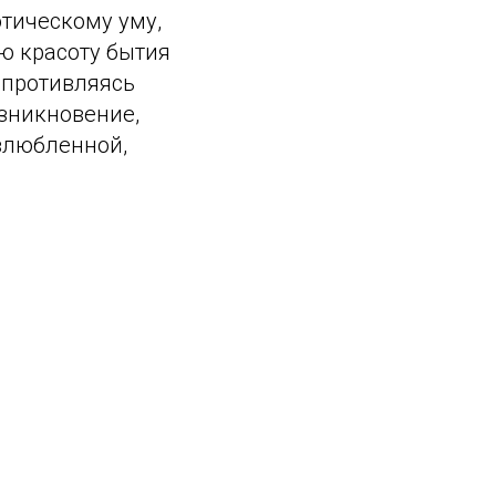
отическому уму,
ю красоту бытия
опротивляясь
озникновение,
озлюбленной,