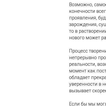
Возможно, само
конечности всег
проявления, буд
зарождения, сущ
то в растворени
нового может ра
Процесс творен
непрерывно про
реальности, воз
момент как пост
обладает прекр
уверенности в н
вызывает скорее
Если бы мы могл