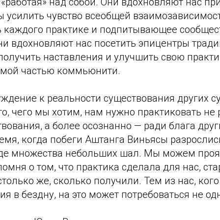
 «работая» над собой. Они вдохновляют нас пр
бы усилить чувство всеобщей взаимозависимос
 каждого практике и подпитывающее сообщест
ни вдохновляют нас посетить эпицентры тради
 получить наставления и улучшить свою практи
мой частью коммьюнити.
уждение к реальности существования других су
 то, чего мы хотим, нам нужно практиковать не
ования, а более осознанно — ради блага друг
ремя, когда побеги Аштанга Виньясы разрослис
иде множества небольших шал. Мы можем про
помня о том, что практика сделала для нас, ста
только же, сколько получили. Тем из нас, кого
ия в бездну, на это может потребоваться не од