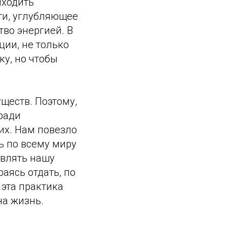
иходить
ти, углубляющее
во энергией. В
ции, не только
ку, но чтобы
ществ. Поэтому,
 ради
их. Нам повезло
ь по всему миру
являть нашу
раясь отдать, по
 эта практика
на жизнь.