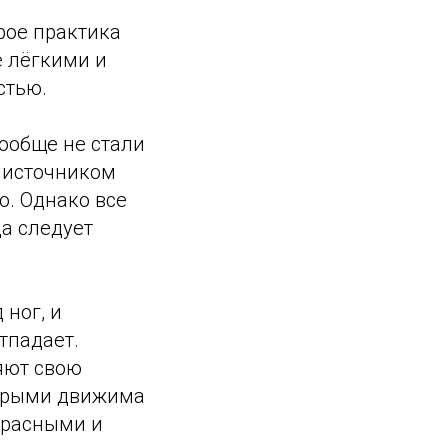
рое практика
е лёгкими и
стью.
вообще не стали
о источником
о. Однако все
да следует
 ног, и
тпадает.
ряют свою
торыми движима
красными и