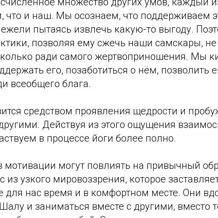
численное множество других умов, каждый и
и, что и наш. Мы осознаем, что поддерживаем э
нежели пытаясь извлечь какую-то выгоду. Поэ
актики, позволяя ему сжечь наши самскары, не
 сколько ради самого жертвоприношения. Мы к
ддержать его, позаботиться о нём, позволить е
и всеобщего блага.
вится средством проявления щедрости и проб
 другими. Действуя из этого ощущения взаимос
аствуем в процессе йоги более полно.
в мотивации могут повлиять на привычный обр
 из узкого мировоззрения, которое заставляе
е для нас время и в комфортном месте. Они в
Шалу и заниматься вместе с другими, вместо т