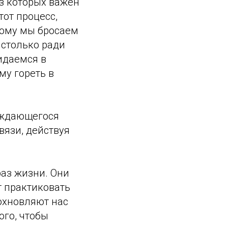
з которых важен
тот процесс,
тому мы бросаем
 столько ради
идаемся в
му гореть в
уждающегося
вязи, действуя
аз жизни. Они
т практиковать
дохновляют нас
ого, чтобы