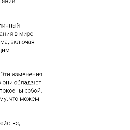
ление
 личный
ания в мире.
ума, включая
щим
. Эти изменения
о они обладают
покоены собой,
ому, что можем
ействе,