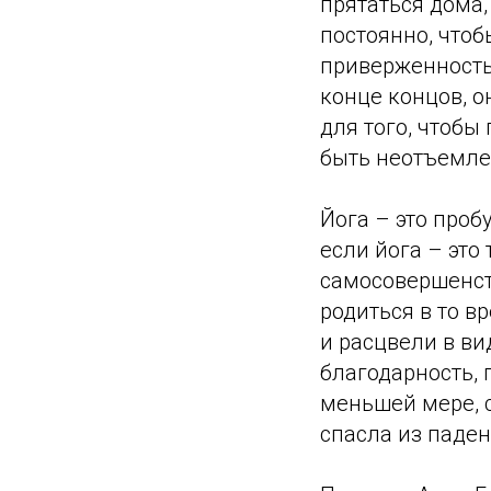
прятаться дома,
постоянно, что
приверженность
конце концов, о
для того, чтобы
быть неотъемле
Йога – это проб
если йога – это
самосовершенств
родиться в то в
и расцвели в в
благодарность, 
меньшей мере, с
спасла из паден