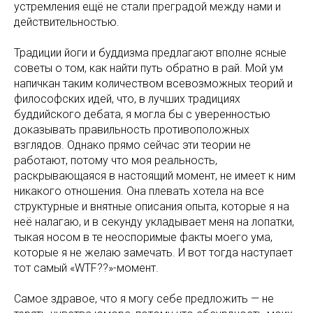
устремления ещё не стали преградой между нами и
действительностью.
Традиции йоги и буддизма предлагают вполне ясные
советы о том, как найти путь обратно в рай. Мой ум
напичкан таким количеством всевозможных теорий и
философских идей, что, в лучших традициях
буддийского дебата, я могла бы с уверенностью
доказывать правильность противоположных
взглядов. Однако прямо сейчас эти теории не
работают, потому что моя реальность,
раскрывающаяся в настоящий момент, не имеет к ним
никакого отношения. Она плевать хотела на все
структурные и внятные описания опыта, которые я на
неё налагаю, и в секунду укладывает меня на лопатки,
тыкая носом в те неоспоримые факты моего ума,
которые я не желаю замечать. И вот тогда наступает
тот самый «WTF??»-момент.
Самое здравое, что я могу себе предложить — не