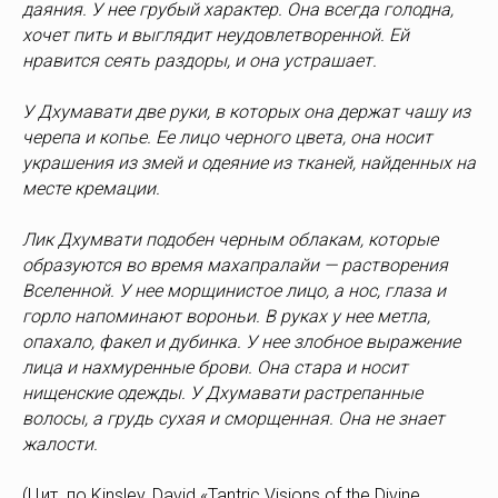
даяния. У нее грубый характер. Она всегда голодна,
хочет пить и выглядит неудовлетворенной. Ей
нравится сеять раздоры, и она устрашает.
У Дхумавати две руки, в которых она держат чашу из
черепа и копье. Ее лицо черного цвета, она носит
украшения из змей и одеяние из тканей, найденных на
месте кремации.
Лик Дхумвати подобен черным облакам, которые
образуются во время махапралайи — растворения
Вселенной. У нее морщинистое лицо, а нос, глаза и
горло напоминают вороньи. В руках у нее метла,
опахало, факел и дубинка. У нее злобное выражение
лица и нахмуренные брови. Она стара и носит
нищенские одежды. У Дхумавати растрепанные
волосы, а грудь сухая и сморщенная. Она не знает
жалости.
(Цит. по Kinsley, David «Tantric Visions of the Divine