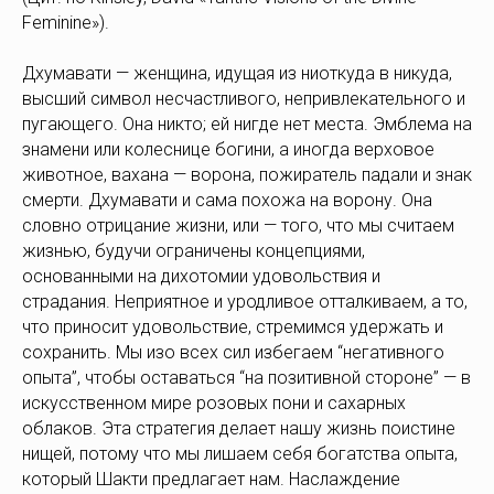
Feminine»).
Дхумавати — женщина, идущая из ниоткуда в никуда,
высший символ несчастливого, непривлекательного и
пугающего. Она никто; ей нигде нет места. Эмблема на
знамени или колеснице богини, а иногда верховое
животное, вахана — ворона, пожиратель падали и знак
смерти. Дхумавати и сама похожа на ворону. Она
словно отрицание жизни, или — того, что мы считаем
жизнью, будучи ограничены концепциями,
основанными на дихотомии удовольствия и
страдания. Неприятное и уродливое отталкиваем, а то,
что приносит удовольствие, стремимся удержать и
сохранить. Мы изо всех сил избегаем “негативного
опыта”, чтобы оставаться “на позитивной стороне” — в
искусственном мире розовых пони и сахарных
облаков. Эта стратегия делает нашу жизнь поистине
нищей, потому что мы лишаем себя богатства опыта,
который Шакти предлагает нам. Наслаждение