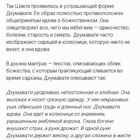
Так Шакти проявилась в устрашающей форме
Дхумавати. Ее образ полностью противоположен
общепринятым идеям о божественном. Она
олицетворяет все, чего мы избегаем — одиночество,
болезни, старость и смерть. Дхумавати часто
изображают сидящей в колеснице, которую никто не
везет, и она вдова.
В дхьяна мантрах — текстах, описывающих облик
божества, с которым практикующий сливается во
время садханы, Дхумавати описывают так:
Дхумавати уродливая, непостоянная и злобная. Она
высокая и носит грязную одежду. У нее некрасивые
уши, обвисшая грудь и длинный нос. Дхумавати
вдова. Она едет в колеснице со знаменем,
украшенным эмблемой ворона. Глаза богини
внушают страх, а руки дрожат. В одной руке
Дхумавати держит веялку, а другая сложена в жесте