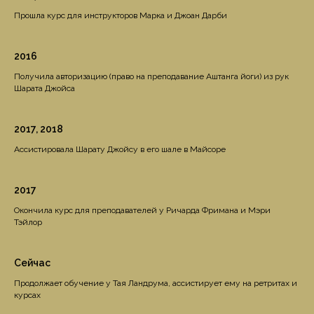
Прошла курс для инструкторов Марка и Джоан Дарби
2016
Получила авторизацию (право на преподавание Аштанга йоги) из рук
Шарата Джойса
2017, 2018
Ассистировала Шарату Джойсу в его шале в Майсоре
2017
Окончила курс для преподавателей у Ричарда Фримана и Мэри
Тэйлор
Сейчас
Продолжает обучение у Тая Ландрума, ассистирует ему на ретритах и
курсах