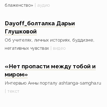
блаженство»
| аудио
Dayoff_болталка Дарьи
Глушковой
Об учителях, личных историях, буддизме,
негативных чувствах
|
видео
«Нет пропасти между тобой и
миром»
Интервью Анны порталу ashtanga-samgha.ru
|
текст