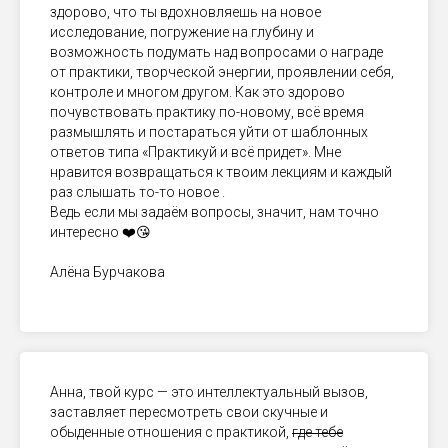
здорово, что ты вдохновляешь на новое
исследование, погружение на глубину и
возможность подумать над вопросами о награде
от практики, творческой энергии, проявлении себя,
контроле и многом другом. Как это здорово
почувствовать практику по-новому, всё время
размышлять и постараться уйти от шаблонных
ответов типа «Практикуй и всё придет». Мне
нравится возвращаться к твоим лекциям и каждый
раз слышать то-то новое .
Ведь если мы задаём вопросы, значит, нам точно
интересно ❤️😘
Алёна Бурчакова
Анна, твой курс — это интеллектуальный вызов,
заставляет пересмотреть свои скучные и
обыденные отношения с практикой,
где тебе