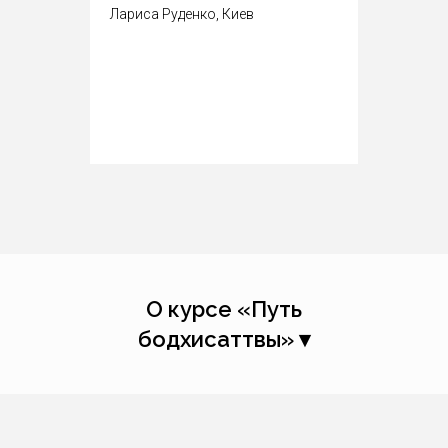
Лариса Руденко, Киев
О курсе «Путь
бодхисаттвы» ▾