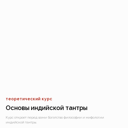
теоретический курс
Основы индийской тантры
Курс откроет перед вами богатство философии и мифологии
индийской тантры.