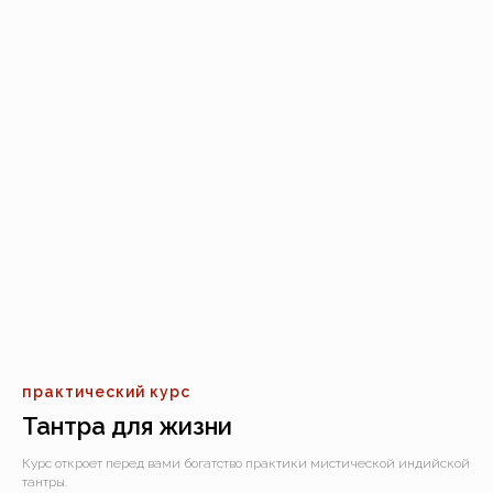
практический курс
Тантра для жизни
Курс откроет перед вами богатство практики мистической индийской
тантры.