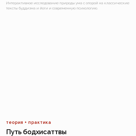
Интерактивное исследование природы ума с опорой на классические
тексты буддизма и йоги и современную психологию.
теория + практика
Путь бодхисаттвы