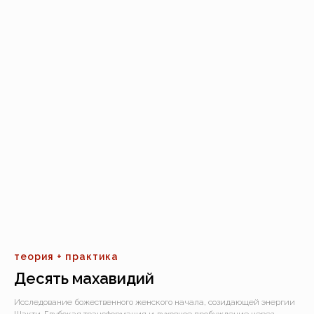
теория + практика
Десять махавидий
Исследование божественного женского начала, созидающей энергии
Шакти. Глубокая трансформация и духовное пробуждение через