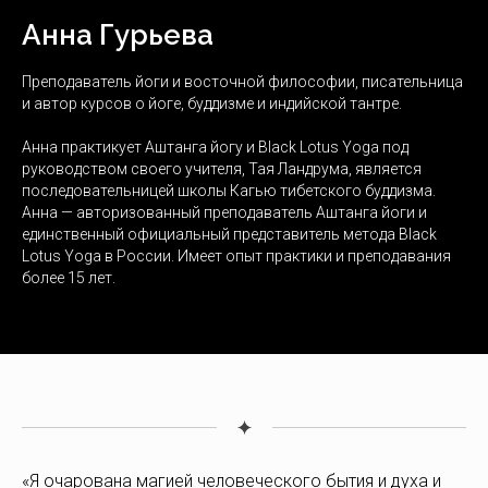
Анна Гурьева
Преподаватель йоги и восточной философии, писательница
и автор курсов о йоге, буддизме и индийской тантре.
Анна практикует Аштанга йогу и Black Lotus Yoga под
руководством своего учителя, Тая Ландрума, является
последовательницей школы Кагью тибетского буддизма.
Анна — авторизованный преподаватель Аштанга йоги и
единственный официальный представитель метода Black
Lotus Yoga в России. Имеет опыт практики и преподавания
более 15 лет.
«Я очарована магией человеческого бытия и духа и