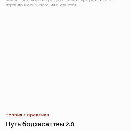
переживание силы творения внутри себя.
теория + практика
Путь бодхисаттвы 2.0