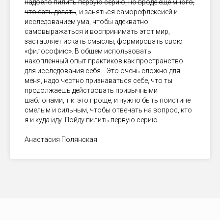
надоело пилить первую серию, но вроде ещё много,
что есть делать
, и заняться саморефлексией и
исследованием ума, чтобы адекватно
самовыражаться и воспринимать этот мир,
заставляет искать смыслы, формировать свою
«философию». В общем использовать
накопленный опыт практиков как пространство
для исследования себя... Это очень сложно для
меня, надо честно признаваться себе, что ты
продолжаешь действовать привычными
шаблонами, т.к. это проще, и нужно быть поистине
смелым и сильным, чтобы отвечать на вопрос, кто
я и куда иду. Пойду пилить первую серию.
Анастасия Полянская